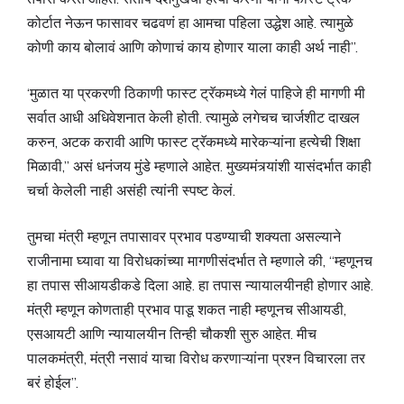
कोर्टात नेऊन फासावर चढवणं हा आमचा पहिला उद्धेश आहे. त्यामुळे
कोणी काय बोलावं आणि कोणाचं काय होणार याला काही अर्थ नाही”.
‘मुळात या प्रकरणी ठिकाणी फास्ट ट्रॅकमध्ये गेलं पाहिजे ही मागणी मी
सर्वात आधी अधिवेशनात केली होती. त्यामुळे लगेचच चार्जशीट दाखल
करुन, अटक करावी आणि फास्ट ट्रॅकमध्ये मारेकऱ्यांना हत्येची शिक्षा
मिळावी,” असं धनंजय मुंडे म्हणाले आहेत. मुख्यमंत्र्यांशी यासंदर्भात काही
चर्चा केलेली नाही असंही त्यांनी स्पष्ट केलं.
तुमचा मंत्री म्हणून तपासावर प्रभाव पडण्याची शक्यता असल्याने
राजीनामा घ्यावा या विरोधकांच्या मागणीसंदर्भात ते म्हणाले की, “म्हणूनच
हा तपास सीआयडीकडे दिला आहे. हा तपास न्यायालयीनही होणार आहे.
मंत्री म्हणून कोणताही प्रभाव पाडू शकत नाही म्हणूनच सीआयडी,
एसआयटी आणि न्यायालयीन तिन्ही चौकशी सुरु आहेत. मीच
पालकमंत्री, मंत्री नसावं याचा विरोध करणाऱ्यांना प्रश्न विचारला तर
बरं होईल”.