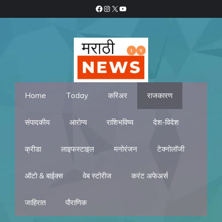
Skip
Facebook
Instagram
X
YouTube
to
content
Home
Today
करिअर
राजकारण
संपादकीय
आरोग्य
राशिभविष्य
देश-विदेश
क्रीडा
लाइफस्टाइल
मनोरंजन
टेक्नोलॉजी
ऑटो & बाईक्स
वेब स्टोरीज
करंट अफेअर्स
जाहिरात
पौराणिक