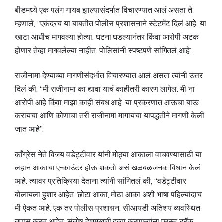
बीडमध्ये एक पलंग गायब झाल्यासंदर्भात विचारण्यात आलं असता ते
म्हणाले, “एकंदरच या बाबतीत पोलीस प्रशासनाने स्टेटमेंट दिलं आहे. या
खाटा आधीच मागवल्या होत्या. घटना घडल्यानंतर किंवा आरोपी अटक
होणार तेव्हा मागवलेल्या नाहीत. पोलिसांनी स्पष्टपणे सांगितलं आहे”.
राजीनामा देण्याच्या मागणीसंदर्भात विचारण्यात आलं असता त्यांनी उत्तर
दिलं की, “मी राजीनामा का द्यावा याचं काहीतरी कारण लागेल. मी ना
आरोपी आहे किंवा माझा काही संबध आहे. या प्रकरणात आऊचा बाऊ
करायचा आणि कोणाचा तरी राजीनामा मागायचा यापद्धतीने मागणी केली
जात आहे”.
काँग्रेस नेते विजय वडेट्टीवार यांनी मोठ्या आकाला वाचवण्यासाठी या
लहान आकाचा एन्काउंटर होऊ शकतो असं खळबळजनक विधान केलं
आहे. त्यावर प्रतिक्रिया देताना त्यांनी सांगितलं की, “वडेट्टीवार
बोलायला हुशार आहेत. छोटा आका, मोठा आका अशी भाषा पहिल्यांदाच
मी ऐकत आहे. एक तर पोलीस प्रशासन, सीआयडी अतिशय व्यवस्थित
तपास करत आहेत. संतोष देशमुखची हत्या करणाऱ्यांना फास्ट ट्रॅक